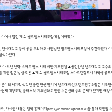
벤시아에서 열린 제1회 월드헬스시티포럼에 참여하였다.
 연세대학교 등이 공동 주최하고 사단법인 월드헬스시티포럼이 주관하였다. 이번
이 참석하였다.
시아 보건 전략: 스마트 헬스 시티 비전’기조연설 ▲콜린얀센 겐트대학교 교수의
를 위한 접근 방법’토론 ▲제1회 월드헬스시티포럼 스마트건강도시 대학생 공모
 대응 분야의 세계적 석학인 콜린 얀센 벨기에 겐트대 마린유겐트연구소장은 기조
며 “현재 대량포획, 플라스틱, 기후변화로 인한 수온변화 등의 문제가 있지만 해
으며, 자세한 내용은 입학 홈페이지(
https://admissions.ghent.ac.kr
)을 통해 확인할 수