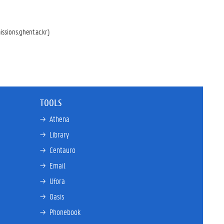
ssions.ghent.ac.kr)
TOOLS
→ 
Athena
→ 
Library
→ 
Centauro
→ 
Email
→ 
Ufora
→ 
Oasis
→ 
Phonebook