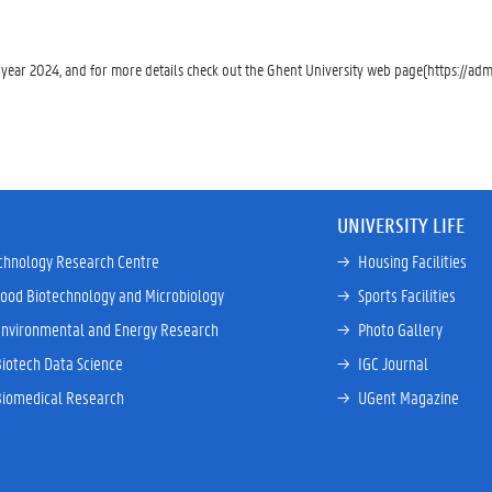
f year 2024, and for more details check out the Ghent University web page(https://admi
UNIVERSITY LIFE
chnology Research Centre
→ 
Housing Facilities
Food Biotechnology and Microbiology
→ 
Sports Facilities
Environmental and Energy Research
→ 
Photo Gallery
Biotech Data Science
→ 
IGC Journal
Biomedical Research
→ 
UGent Magazine