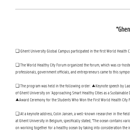
“Ghent
❏ Ghent University Global Campus participated in the first World Health 
❏ The World Healthy City Forum organized the forum, which was co-hosted 
professionals, government officials, and entrepreneurs came to this sympos
❏ The program was held in the following order: ▲Keynote speech by Lao M
of Ghent University on ‘Approaching Smart Healthy Cities as a Sustainabl
▲Award Ceremony for the Students Who Won the First World Health City F
❏ At a keynote address, Colin Jansen, a well-known researcher in the fiel
at Ghent University in Belgium, specifically stated, "The ocean contains 
on working together for a healthy ocean by taking into consideration the i