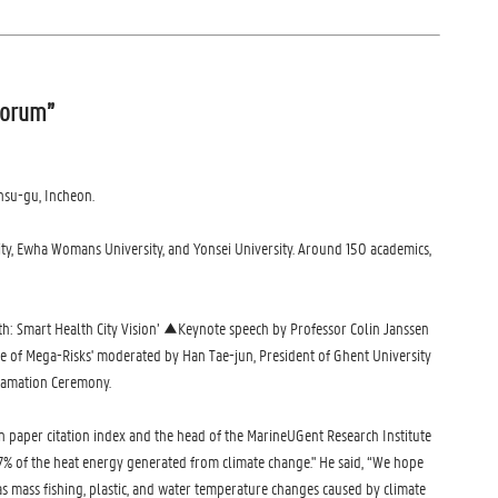
 Forum”
nsu-gu, Incheon.
ty, Ewha Womans University, and Yonsei University. Around 150 academics,
: Smart Health City Vision’ ▲Keynote speech by Professor Colin Janssen
e of Mega-Risks' moderated by Han Tae-jun, President of Ghent University
lamation Ceremony.
n paper citation index and the head of the MarineUGent Research Institute
97% of the heat energy generated from climate change." He said, “We hope
as mass fishing, plastic, and water temperature changes caused by climate