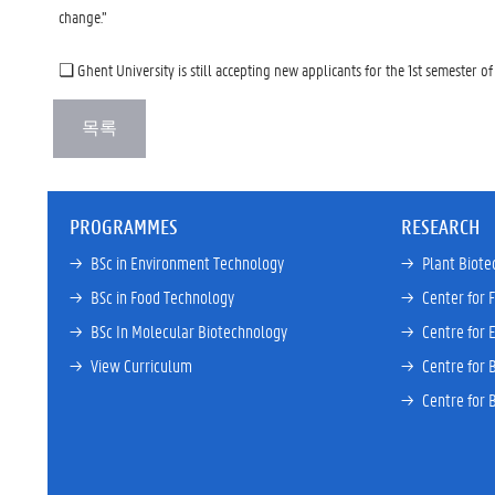
change.”
❏ Ghent University is still accepting new applicants for the 1st semester o
PROGRAMMES
RESEARCH
→ 
BSc in Environment Technology
→ 
Plant Biote
→ 
BSc in Food Technology
→ 
Center for 
→ 
BSc In Molecular Biotechnology
→ 
Centre for 
→ 
View Curriculum
→ 
Centre for 
→ 
Centre for 