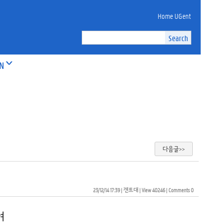
Home UGent
ON
다음글>>
23/12/14 17:39
| 
겐트대
| 
View 40246
| 
Comments 0
여