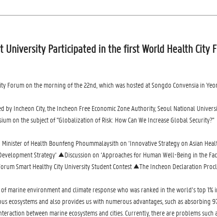
 University Participated in the first World Health City
City Forum on the morning of the 22nd, which was hosted at Songdo Convensia in Yeo
by Incheon City, the Incheon Free Economic Zone Authority, Seoul National Universi
ium on the subject of "Globalization of Risk: How Can We Increase Global Security?”
inister of Health Bounfeng Phoummalaysith on ‘Innovative Strategy on Asian Health
e Development Strategy’ ▲Discussion on ‘Approaches for Human Well-Being in the Fac
orum Smart Healthy City University Student Contest ▲The Incheon Declaration Proc
d of marine environment and climate response who was ranked in the world’s top 1% i
various ecosystems and also provides us with numerous advantages, such as absorbing 
nteraction between marine ecosystems and cities. Currently, there are problems such 