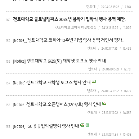
겐트대
/
25.04.08 15:28
/
7,364
겐트대학교 글로벌캠퍼스 2025년 봄학기 입학식 행사 용역 제안..
160
겐트대학교 교학처 학생행정실
/
24.12.12 12:02
/
11,002
[Notice]_겐트대학교 코리아 10주년 기념 행사 용역 제안서 평가..
159
겐트대
/
24.07.11 17:55
/
16,488
[Notice] 겐트대학교 6/29(토) 재학생 토크쇼 행사 안내
158
겐트대
/
24.06.19 15:21
/
12,731
[Notice] 겐트대학교 재학생 토크쇼 행사 안내
157
겐트대
/
24.01.04 16:22
/
16,177
[Notice] 겐트대학교 오픈캠퍼스(12/16/토) 행사 안내
156
겐트대
/
23.12.11 13:02
/
14,857
[Notice] IGC 공동입학설명회 행사 안내
155
겐트대
/
23.11.28 11:24
/
15,402