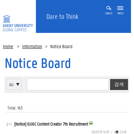
Search
MENU
Dare to Think
Home
>
Information
>
Notice Board
Notice Board
All
▼
Total: 163
[Notice] GUGC Content Creator 7th Recruitment
공지
26/03/18 14:09
/
3,548