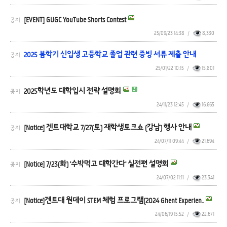
[EVENT] GUGC YouTube Shorts Contest
공지
25/09/23 14:38
/
8,330
2025 봄학기 신입생 고등학교 졸업 관련 증빙 서류 제출 안내
공지
25/01/22 10:15
/
15,801
2025학년도 대학입시 전략 설명회
공지
24/11/23 12:45
/
16,665
[Notice] 겐트대학교 7/27(토) 재학생토크쇼 (강남) 행사 안내
공지
24/07/11 09:44
/
21,694
[Notice] 7/23(화) '수박먹고 대학간다' 실전편 설명회
공지
24/07/02 11:11
/
23,341
[Notice]겐트대 원데이 STEM 체험 프로그램(2024 Ghent Experien..
공지
24/06/19 15:52
/
22,671