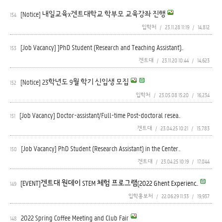
[Notice] 내일교육x겐트대학교 학부모 교육강좌 진행
154
입학처
/
23.11.28 11:19
/
14,812
[Job Vacancy] ]PhD Student (Research and Teaching Assistant)..
153
겐트대
/
23.11.20 10:44
/
14,623
[Notice] 23학년도 9월 학기 신입생 모집
152
입학처
/
23.05.08 15:20
/
16,234
[Job Vacancy] Doctor-assistant/Full-time Post-doctoral resea..
151
겐트대
/
23.04.25 10:21
/
15,783
[Job Vacancy] PhD Student (Research Assistant) in the Center..
150
겐트대
/
23.04.25 10:19
/
17,044
[EVENT]겐트대 원데이 STEM 체험 프로그램(2022 Ghent Experienc..
149
입학홍보처
/
22.06.29 11:33
/
19,937
2022 Spring Coffee Meeting and Club Fair
148