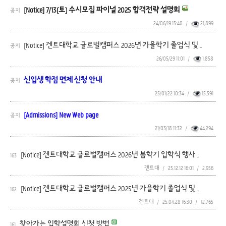
[Notice] 7/13(토) 수시모집 파이널 2025 합격전략 설명회
공지
24/06/19 15:40
/
21,899
[Notice] 겐트대학교 글로벌캠퍼스 2026년 가을학기 졸업식 및 ..
공지
26/05/29 11:01
/
1,858
신입생 학점 면제 신청 안내
공지
25/01/22 10:34
/
15,591
[Admissions] New Web page
공지
21/03/18 11:32
/
44,294
[Notice] 겐트대학교 글로벌캠퍼스 2026년 봄학기 입학식 행사 ..
163
겐트대
/
25.12.12 16:01
/
2,956
[Notice] 겐트대학교 글로벌캠퍼스 2025년 가을학기 졸업식 및 ..
162
겐트대
/
25.04.28 16:30
/
12,765
찾아가는 입학설명회 신청 방법
161