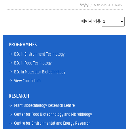
학생팀
/
22.04.25 15:33
/
17,445
페이지 이동
PROGRAMMES
→ 
BSc in Environment Technology
→ 
BSc in Food Technology
→ 
BSc In Molecular Biotechnology
→ 
View Curriculum
RESEARCH
→ 
Plant Biotechnology Research Centre
→ 
Center for Food Biotechnology and Microbiology
→ 
Centre for Environmental and Energy Research