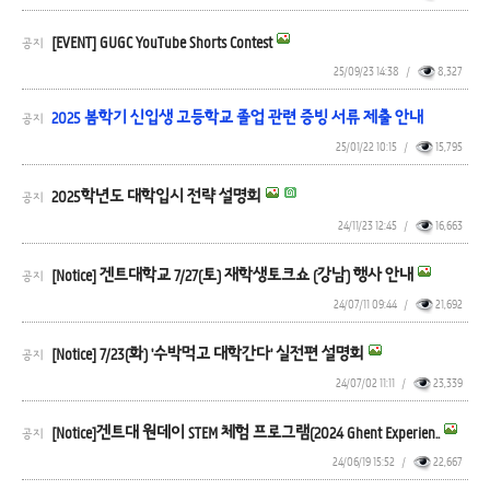
[EVENT] GUGC YouTube Shorts Contest
공지
25/09/23 14:38
/
8,327
2025 봄학기 신입생 고등학교 졸업 관련 증빙 서류 제출 안내
공지
25/01/22 10:15
/
15,795
2025학년도 대학입시 전략 설명회
공지
24/11/23 12:45
/
16,663
[Notice] 겐트대학교 7/27(토) 재학생토크쇼 (강남) 행사 안내
공지
24/07/11 09:44
/
21,692
[Notice] 7/23(화) '수박먹고 대학간다' 실전편 설명회
공지
24/07/02 11:11
/
23,339
[Notice]겐트대 원데이 STEM 체험 프로그램(2024 Ghent Experien..
공지
24/06/19 15:52
/
22,667