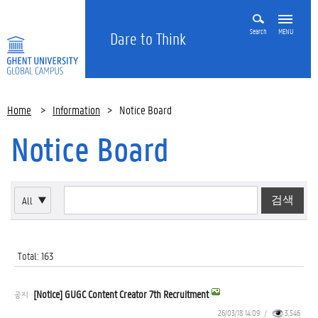
Search
MENU
Dare to Think
Home
>
Information
>
Notice Board
Notice Board
All
▼
Total: 163
[Notice] GUGC Content Creator 7th Recruitment
공지
26/03/18 14:09
/
3,546