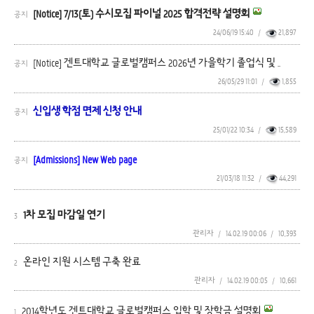
[Notice] 7/13(토) 수시모집 파이널 2025 합격전략 설명회
공지
24/06/19 15:40
/
21,897
[Notice] 겐트대학교 글로벌캠퍼스 2026년 가을학기 졸업식 및 ..
공지
26/05/29 11:01
/
1,855
신입생 학점 면제 신청 안내
공지
25/01/22 10:34
/
15,589
[Admissions] New Web page
공지
21/03/18 11:32
/
44,291
1차 모집 마감일 연기
3
관리자
/
14.02.19 00:06
/
10,393
온라인 지원 시스템 구축 완료
2
관리자
/
14.02.19 00:05
/
10,661
2014학년도 겐트대학교 글로벌캠퍼스 입학 및 장학금 설명회
1