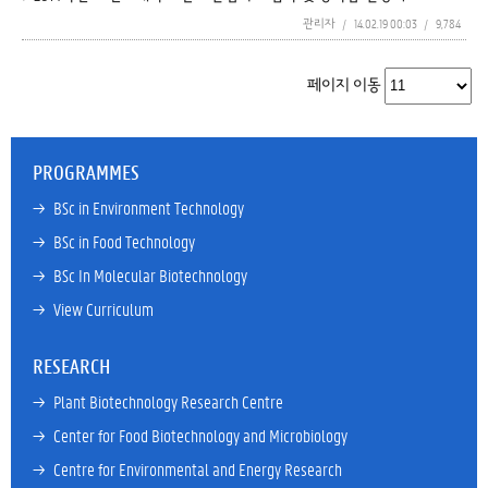
관리자
/
14.02.19 00:03
/
9,784
페이지 이동
PROGRAMMES
→ 
BSc in Environment Technology
→ 
BSc in Food Technology
→ 
BSc In Molecular Biotechnology
→ 
View Curriculum
RESEARCH
→ 
Plant Biotechnology Research Centre
→ 
Center for Food Biotechnology and Microbiology
→ 
Centre for Environmental and Energy Research