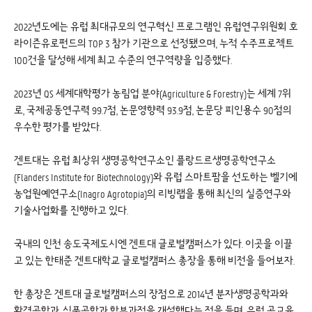
2022년도에는 유럽 최대규모의 연구혁신 프로그램인 유럽연구위원회 호
라이즌유로펀드의 TOP 3 참가 기관으로 선정됐으며, 누적 수주프로젝트
100건을 달성해 세계 최고 수준의 연구역량을 입증했다.
2023년 QS 세계대학평가 농림업 분야(Agriculture & Forestry)는 세계 7위
로, 국제공동연구력 99.7점, 논문영향력 93.9점, 논문당 피인용수 90점의
우수한 평가를 받았다.
겐트대는 유럽 최상위 생명공학연구소인 플랑드르생명공학연구소
(Flanders Institute for Biotechnology)와 유럽 스마트팜을 선도하는 벨기에
농업원예연구소(Inagro Agrotopia)의 리빙랩을 통해 최신의 실증연구와
기술사업화를 진행하고 있다.
국내의 인천 송도국제도시엔 겐트대 글로벌캠퍼스가 있다. 이곳을 이끌
고 있는 한태준 겐트대학교 글로벌캠퍼스 총장을 통해 비전을 들어보자.
한 총장은 겐트대 글로벌캠퍼스의 장점으로 2014년 분자생명공학과와
환경공학과, 식품공학과 학부과정을 개설했다는 점을 들며, 유럽 공교육