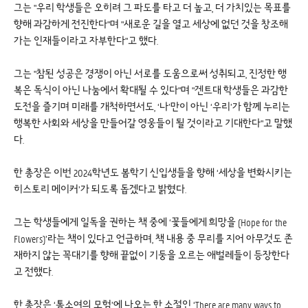
그는 "우리 학생들은 오히려 그 파도를 타고 더 높고, 더 가치있는 목표를
향해 과감하게 전진한다"며 "새로운 길을 열고 세상에 없던 것을 창조해
가는 인재들이라고 자부한다"고 했다.
그는 "참된 성공은 경쟁이 아닌 서로를 도움으로써 성취되고, 진정한 행
복은 독식이 아닌 나눔에서 확대될 수 있다"며 "겐트대 학생들은 과감한
도전을 즐기며 미래를 개척하면서도, ‘나’만이 아닌 ‘우리’가 함께 누리는
행복한 사회와 세상을 만들어갈 영웅들이 될 것이라고 기대한다"고 말했
다.
한 총장은 이번 2024학년도 봄학기 신입생들을 향해 ‘세상을 변화시키는
히스토리 메이커’가 되도록 돕겠다고 밝혔다.
그는 학생들에게 일독을 권하는 책 중에 ‘꽃들에게 희망을 (Hope for the
Flowers)’라는 책이 있다고 언급하며, 책 내용 중 무리를 지어 아무것도 존
재하지 않는 꼭대기를 향해 끝없이 기둥을 오르는 애벌레들이 등장한다
고 전했다.
한 총장은 ‘톰소여의 모험’에 나오는 한 소절인 ‘There are many ways to