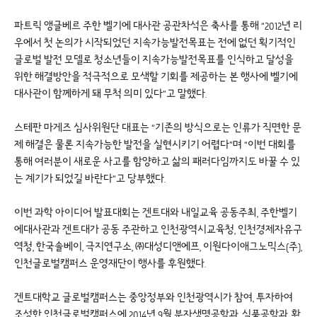
파트릭 앵글베르 주한 벨기에 대사관 공관차석은 축사를 통해 “2012년 리
우에서 첫 논의가 시작되었던 지속가능발전목표는 전에 없던 획기적인
글로벌 발전 모델로 청소년들이 지속가능발전목표를 인식하고 달성을
위한 해결방안을 적극적으로 모색할 기회를 제공하는 본 행사에 벨기에
대사관이 함께하게 돼 무척 의미 있다”고 말했다.
스테판 마게즈 심사위원단 대표는 “기존의 방식으로는 인류가 직면한 문
제 해결은 물론 지속가능한 발전을 실현시키기 어렵다”며 “이번 대회를
통해 여러분이 새로운 사고를 함양하고 삶의 패러다임까지도 바꿀 수 있
는 계기가 되었길 바란다”고 당부했다.
이번 과학 아이디어 발표대회는 겐트대와 내일교육 공동주최, 주한벨기
에대사관과 겐트대가 공동 주관하고 인천광역시교육청, 인천경제자유구
역청, 한국솔베이, 극지연구소, ㈜대성디앤에프, 이원다이애그노믹스(주),
인천글로벌캠퍼스 운영재단이 행사를 후원했다.
겐트대학교 글로벌캠퍼스는 중앙정부와 인천광역시가 참여, 투자하여
조성한 인천글로벌캠퍼스에 2014년 9월 분자생명공학과, 식품공학과, 환