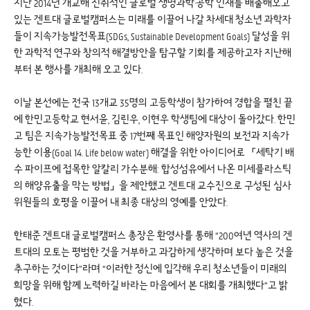
지난 2014년 개교해 진취적인 글로벌 생명과학·공학 인재를 배출해오고
있는 겐트대 글로벌캠퍼스는 미래를 이끌어 나갈 차세대 청소년 과학자
들이 지속가능발전목표(SDGs, Sustainable Development Goals) 달성을 위
한 과학적 연구와 창의적 해결방안을 탐구할 기회를 제공하고자 지난해
부터 본 행사를 개최해 오고 있다.
이날 본선에는 전국 13개교 35명의 고등학생이 참가하여 경합을 펼친 끝
에 한민고등학교 현서윤, 김린우, 이현우 학생팀에 대상이 돌아갔다. 한민
고 팀은 지속가능발전목표 중 17번째 목표인 해양자원의 보전과 지속가
능한 이용(Goal 14. Life below water) 해결을 위한 아이디어로 「세탁기 배
수 파이프에 접목한 알칼리 가수분해: 합성섬유에서 나온 미세플라스틱
의 해양유출을 막는 방법」을 제안했고 겐트대 교수진으로 구성된 심사
위원들의 호평을 이끌어 내 최종 대상의 영예를 안았다.
한태준 겐트대 글로벌캠퍼스 총장은 환영사를 통해 “200여년 역사의 겐
트대의 모토는 평범한 것을 거부하고 과감하게 생각하며 보다 높은 것을
추구하는 것이다”라며 “이러한 정신에 입각해 우리 청소년들이 미래의
희망을 위해 함께 노력하길 바라는 마음에서 본 대회를 개최했다”고 밝
혔다.