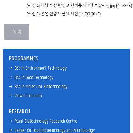
(사진 4) 대상 수상 한민고 현서윤 외 2명 수상사진.jpg (90.38KB)
(사진 5) 본선 진출자 단체 사진.jpg (90.60KB)
PROGRAMMES
→ 
BSc in Environment Technology
→ 
BSc in Food Technology
→ 
BSc In Molecular Biotechnology
→ 
View Curriculum
RESEARCH
→ 
Plant Biotechnology Research Centre
→ 
Center for Food Biotechnology and Microbiology