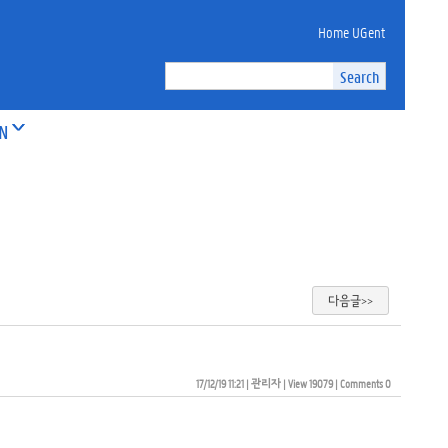
Home UGent
ON
다음글>>
17/12/19 11:21
| 
관리자
| 
View 19079
| 
Comments 0