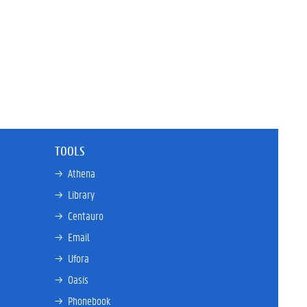
TOOLS
→ 
Athena
→ 
Library
→ 
Centauro
→ 
Email
→ 
Ufora
→ 
Oasis
→ 
Phonebook