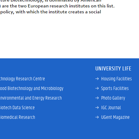
​
UNIVERSITY LIFE
chnology Research Centre
→ 
Housing Facilities
Food Biotechnology and Microbiology
→ 
Sports Facilities
Environmental and Energy Research
→ 
Photo Gallery
Biotech Data Science
→ 
IGC Journal
Biomedical Research
→ 
UGent Magazine