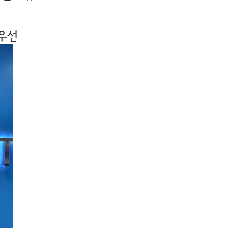
"
 우선