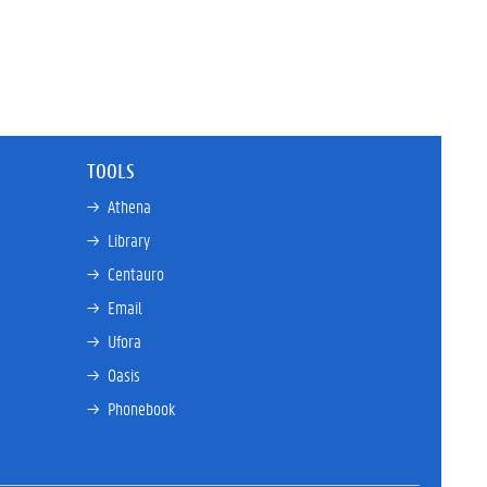
TOOLS
→ 
Athena
→ 
Library
→ 
Centauro
→ 
Email
→ 
Ufora
→ 
Oasis
→ 
Phonebook