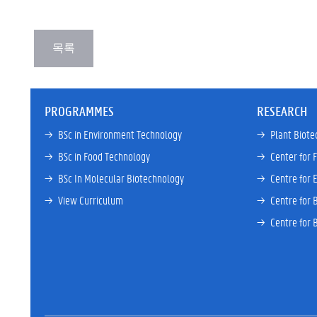
PROGRAMMES
RESEARCH
→ 
BSc in Environment Technology
→ 
Plant Biote
→ 
BSc in Food Technology
→ 
Center for 
→ 
BSc In Molecular Biotechnology
→ 
Centre for 
→ 
View Curriculum
→ 
Centre for 
→ 
Centre for 