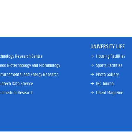
UNIVERSITY LIFE
chnology Research Centre
→ 
Housing Facilities
Food Biotechnology and Microbiology
→ 
Sports Facilities
Environmental and Energy Research
→ 
Photo Gallery
Biotech Data Science
→ 
IGC Journal
Biomedical Research
→ 
UGent Magazine