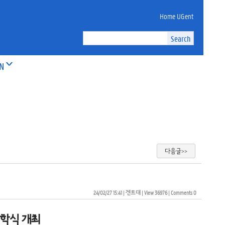
Home UGent
ON
다음글>>
24/02/27 15:41
| 
겐트대
| 
View 36976
| 
Comments 0
입학식 개최