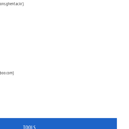
ns.ghent.ac.kr).
o.com)
TOOLS