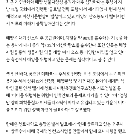
최근 기후변화와 해양 생물다양성 붕괴가 매우 심각하다는 주장이 지
난 24일 국회에서 진행된 ‘글로벌 전략 포럼’에서 제기되었다. 현재 전세
계적으로 이상기온현상이 발생하고 있고, 해양의 산소농도가 떨어지면
서 어류의 미래가 불확실해졌다는 것이다.
해양은 대기 산소의 주 공급원이며, 지열을 약 90%를 흡수하는 기능을 하
는 동시에 대기 중의 약30%의 이산화탄소를 흡수한다. 또한 인류는 해양
자원을 통해 생물자원, 약물 개발, 여가 요소 등 다양한 이익을 얻고 있다
는 측면에서 해양을 위협하고 있는 문제는 심각하다고 볼 수 있다.
‘안전한 바다, 풍요한 미래’라는 주제로 진행된 이번 포럼에서 논문 피인
용지수 세계 상위 1%에 선정된 해양환경 및 기후 대응 분야의 세계적 석
학인 콜린 얀센 벨기에 겐트대 마린유겐트연구소장은 기조연설을 통
해 “바다를 위협하는 위험이 인류안보의 문제로 다가올 수 있다”며 “엄청
난 양의 화학물질과 미세플라스틱이 바다로 유입되고 있는 가운데 바다
를 지키기 위한 정책 마련이 필요하다”고 강조했다.
한태준 겐트대학교 총장은 발제 발표에서 “현재 방류되고 있는 후쿠시
마 방류수에 대해 국제적인 컨소시엄을 만들어서 함께 모니터링을 했으