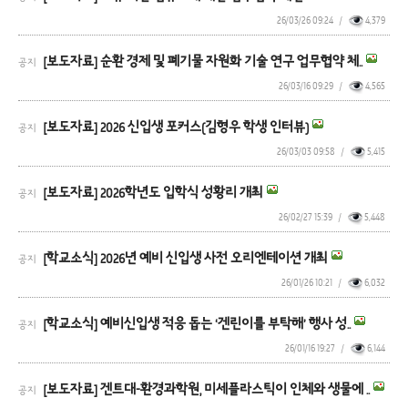
26/03/26 09:24
/
4,379
[보도자료] 순환 경제 및 폐기물 자원화 기술 연구 업무협약 체..
공지
26/03/16 09:29
/
4,565
[보도자료] 2026 신입생 포커스(김형우 학생 인터뷰)
공지
26/03/03 09:58
/
5,415
[보도자료] 2026학년도 입학식 성황리 개최
공지
26/02/27 15:39
/
5,448
[학교소식] 2026년 예비 신입생 사전 오리엔테이션 개최
공지
26/01/26 10:21
/
6,032
[학교소식] 예비신입생 적응 돕는 ‘겐린이를 부탁해’ 행사 성..
공지
26/01/16 19:27
/
6,144
[보도자료] 겐트대-환경과학원, 미세플라스틱이 인체와 생물에 ..
공지