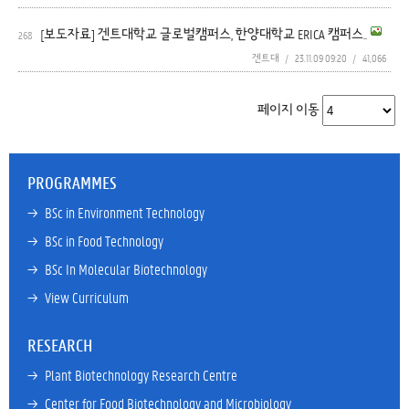
[보도자료] 겐트대학교 글로벌캠퍼스, 한양대학교 ERICA 캠퍼스..
268
겐트대
/
23.11.09 09:20
/
41,066
페이지 이동
PROGRAMMES
→ 
BSc in Environment Technology
→ 
BSc in Food Technology
→ 
BSc In Molecular Biotechnology
→ 
View Curriculum
RESEARCH
→ 
Plant Biotechnology Research Centre
→ 
Center for Food Biotechnology and Microbiology