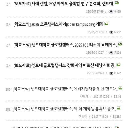
[보도자료] 서해 갯벌, 해양 바이오 융복합 연구 본격화, 겐트대..
공지
25/06/17 23:09
/
16,430
[학교소식] 2025 오픈캠퍼스데이(Open Campus day) 개최
공지
25/05/26 16:19
/
17,492
[학교소식] 겐트대학교 글로벌캠퍼스, 2025 IGC 리서치 쇼케이스..
공지
25/05/20 10:27
/
17,826
[보도자료] 겐트대 글로벌캠퍼스, 강화지역 어르신 대상 사회공..
공지
25/05/14 09:44
/
18,612
[학교소식] 겐트대학교 글로벌캠퍼스, 예비지원자를 위한 겐트대..
283
겐트대
/
24.01.17 10:02
/
38,116
[학교소식] 겐트대학교 글로벌캠퍼스, 제1회 재학생 유튜브 공모..
282
겐트대
/
24.01.17 10:00
/
38,255