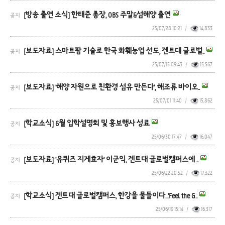
[방송 출연 소식] 한태준 총장, OBS 주말&섬해양 출연
공지
25/07/28 10:21
/
14,833
[보도자료] 스마트팜 기술로 한국 화훼농업 선도, 겐트대 글로벌..
공지
25/07/15 09:43
/
15,567
[보도자료] '해양 자원으로 친환경 섬유 만든다', 해조류 바이오..
공지
25/07/01 11:40
/
15,862
[학교소식] 6월 입학설명회 및 홍보행사 성료
공지
25/06/30 17:47
/
16,047
[보도자료] '유퀴즈 지게효자' 이군익, 겐트대 글로벌캠퍼스에 ..
공지
25/06/22 20:52
/
17,322
[학교소식] 겐트대 글로벌캠퍼스, 한강을 물들이다…'Feel the G..
공지
25/06/19 15:14
/
16,317