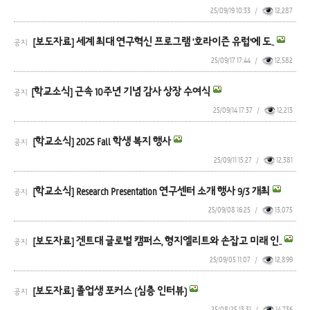
25/09/19 10:33
/
12,287
[보도자료] 세계 최대 연구혁신 프로그램 '호라이즌 유럽'에 도..
공지
25/09/17 17:44
/
12,582
​[학교소식] 근속 10주년 기념 감사 상장 수여식
공지
25/09/14 17:37
/
12,213
[학교소식] 2025 Fall 학생 복지 행사
공지
25/09/11 15:27
/
12,381
[학교소식] Research Presentation 연구센터 소개 행사 9/3 개최
공지
25/09/08 16:25
/
13,075
[보도자료] 겐트대 글로벌 캠퍼스, 형지엘리트와 손잡고 미래 인..
공지
25/09/05 11:07
/
12,899
[보도자료] 졸업생 포커스 (심층 인터뷰)
공지
25/08/25 13:31
/
14,736