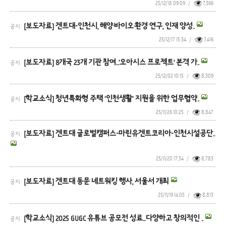
25/12/18 09:09
/
7,366
[보도자료] 겐트대-인천시, 해양·바이오·환경 연구, 인재 양성..
공지
25/12/17 15:34
/
7,416
[보도자료] 8개국 23개 기관 참여…'오아시스 프로젝트' 본격 가..
공지
25/12/02 10:15
/
8,309
[학교소식] 청년특화형 주택 ‘인천생활’ 지원을 위한 업무협약..
공지
25/11/26 10:25
/
8,847
[보도자료] 겐트대 글로벌캠퍼스-마린유겐트코리아-인천시설공단..
공지
25/11/20 17:34
/
8,783
[보도자료] 겐트대 동문 네트워킹 행사, 서울서 개최
공지
25/11/19 14:05
/
8,813
[학교소식] 2025 GUGC 유튜브 공모전 성료...다양하고 창의적인 ..
공지