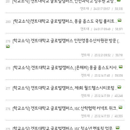
[학교소식] 겐트대학교 글로벌캠퍼스, 인천과학고 정두원 교장 ..
281
겐트대
/
24.01.17 09:57
/
38,518
[학교소식]겐트대학교 글로벌캠퍼스, 몽골 옵스도 국립 폴리트 ..
280
겐트대
/
24.01.17 09:49
/
38,971
[학교소식] 겐트대학교 글로벌캠퍼스 인천영흥수산자원관 방문 (..
279
겐트대
/
23.12.21 09:32
/
39,791
[학교소식] 겐트대학교 글로벌캠퍼스, (온해피) 몽골 옵스도지사..
278
겐트대
/
23.12.14 17:48
/
39,536
[학교소식] 겐트대학교 글로벌캠퍼스, 제1회 월드헬스시티포럼 ..
277
겐트대
/
23.12.14 17:39
/
40,246
[학교소식] 겐트대학교 글로벌캠퍼스, IGC 산학협력 커넥트 위크..
276
겐트대
/
23.12.14 17:33
/
40,355
[학교소식] 겐트대학교 글로벌캠퍼스, IGC 청소년 멘토링 업무 ..
275