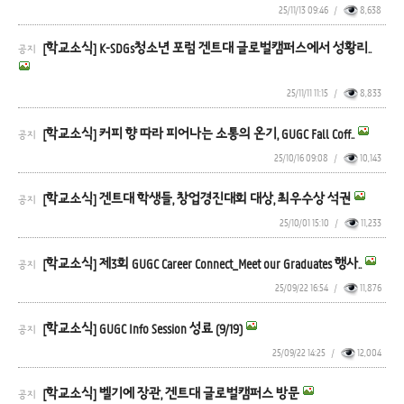
25/11/13 09:46
/
8,638
[학교소식] K-SDGs청소년 포럼 겐트대 글로벌캠퍼스에서 성황리..
공지
25/11/11 11:15
/
8,833
[학교소식] 커피 향 따라 피어나는 소통의 온기, GUGC Fall Coff..
공지
25/10/16 09:08
/
10,143
[학교소식] 겐트대 학생들, 창업경진대회 대상, 최우수상 석권
공지
25/10/01 15:10
/
11,233
[학교소식] 제3회 GUGC Career Connect_Meet our Graduates 행사..
공지
25/09/22 16:54
/
11,876
[학교소식] GUGC Info Session 성료 (9/19)
공지
25/09/22 14:25
/
12,004
[학교소식] 벨기에 장관, 겐트대 글로벌캠퍼스 방문
공지