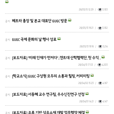
26/05/15 12:29
/
3,183
페트라 총장 및 본교 대표단 GUGC 방문
공지
26/05/13 19:21
/
3,182
GUGC 국제 문화의 날 행사 성료
공지
26/05/13 19:16
/
3,214
[보도자료] "미래 인재가 먼저다"…겐트대 산학협력단, 첫 수익 ..
공지
26/04/13 17:53
/
4,203
[학교소식] GUGC 구성원 모두의 소통과 힐링, 커피미팅
공지
26/04/02 15:23
/
4,167
[보도자료] 서동혜 교수 연구팀, 우수신진연구 선정
공지
26/04/01 14:21
/
4,147
[보도자료] 조류 기반 섬유소재 개발 업무협약 체결
공지