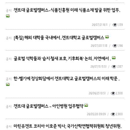
겐트대 글로벌캠퍼스–식품진흥원 미래 식품소재 발굴 위한 업무..
공지
26/07/21 16:11
/
1,139
[특집] 해외 대학을 국내에서…겐트대학교 글로벌캠퍼스
공지
26/07/20 11:18
/
1,166
글로벌 석학들과 '습지·철새 보호, 기후회복' 논의…자연에서 ..
공지
26/07/15 15:51
/
1,387
한-벨기에 정상회담에서 겐트대학교 글로벌캠퍼스의 미래 학문 ..
공지
26/06/23 10:51
/
2,308
겐트대 글로벌캠퍼스 – 아인병원 업무협약
공지
26/05/28 09:09
/
2,900
마린유겐트 코리아 이호준 박사, 국가산학연협력위원회 청년위원..
공지