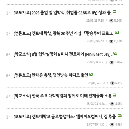
[보도자료] 2025 졸업 및 입학식…취업률 92.8%로 11년 성과 증..
공지
25/08/22 17:28
/
16,308
[언론보도] 겐트대 학생, 광복 80주년 기념 「환승투어 프로그..
공지
25/08/19 14:59
/
13,838
[학교소식] 8월 입학설명회 & 미니 겐트데이 (Mini Ghent Day) ..
공지
25/08/18 16:32
/
13,864
[언론보도] 한태준 총장, 경인방송 라디오 출연
공지
25/08/14 17:33
/
14,155
[학교소식] 전국 주요 대학박람회 참여로 미래 인재들과 소통
공지
25/08/04 10:24
/
14,555
[보도자료] 겐트대학교 글로벌캠퍼스- 엘바이오컴퍼니, 김 추출..
공지
25/07/30 14:50
/
14,995