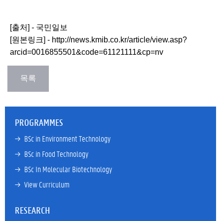
[출처] - 국민일보
[원본링크] - http://news.kmib.co.kr/article/view.asp?
arcid=0016855501&code=61121111&cp=nv
PROGRAMMES
→ 
BSc in Environment Technology
→ 
BSc in Food Technology
→ 
BSc In Molecular Biotechnology
→ 
View Curriculum
RESEARCH