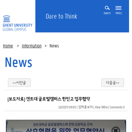
Search
MENU
Dare to Think
Home
>
Information
>
News
News
<<이전글
다음글>>
[보도자료] 겐트대 글로벌캠퍼스 한민고 업무협약
22/03/11 09:00
| 
입학홍보처
| 
View 19814
| 
Comments 0