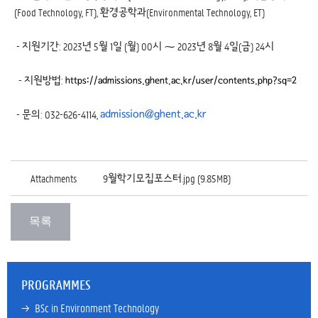
(Food Technology, FT), 환경공학과(Environmental Technology, ET)
- 지원기간: 2023년 5월 1일 (월) 00시 ⁓ 2023년 8월 4일(금) 24시
- 지원방법:
https://admissions.ghent.ac.kr/user/contents.php?sq=2
- 문의: 032-626-4114,
admission@ghent.ac.kr
Attachments
9월학기모집포스터.jpg (9.85MB)
PROGRAMMES
→ 
BSc in Environment Technology