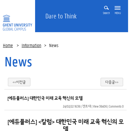
Search
MENU
Dare to Think
Home
>
Information
>
News
News
<<이전글
다음글>>
[에듀플러스] 대한민국 미래 교육 혁신의 모델
24/02/22 16:36
| 
겐트대
| 
View 36406
| 
Comments 0
[에듀플러스] <칼럼> 대한민국 미래 교육 혁신의 모
델