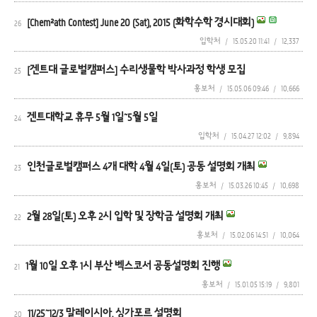
[Chem²ath Contest] June 20 (Sat), 2015 (화학수학 경시대회)
26
입학처
/
15.05.20 11:41
/
12,337
[겐트대 글로벌캠퍼스] 수리생물학 박사과정 학생 모집
25
홍보처
/
15.05.06 09:46
/
10,666
겐트대학교 휴무 5월 1일~5월 5일
24
입학처
/
15.04.27 12:02
/
9,894
인천글로벌캠퍼스 4개 대학 4월 4일(토) 공동 설명회 개최
23
홍보처
/
15.03.26 10:45
/
10,698
2월 28일(토) 오후 2시 입학 및 장학금 설명회 개최
22
홍보처
/
15.02.06 14:51
/
10,064
1월 10일 오후 1시 부산 벡스코서 공동설명회 진행
21
홍보처
/
15.01.05 15:19
/
9,801
11/25~12/3 말레이시아, 싱가포르 설명회
20