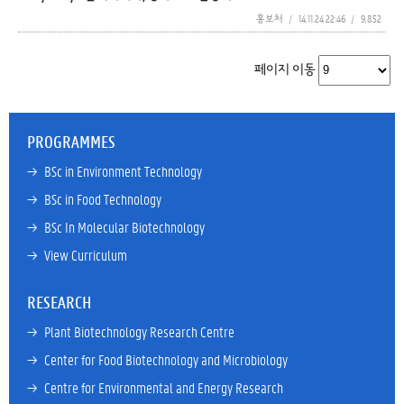
홍보처
/
14.11.24 22:46
/
9,852
페이지 이동
PROGRAMMES
→ 
BSc in Environment Technology
→ 
BSc in Food Technology
→ 
BSc In Molecular Biotechnology
→ 
View Curriculum
RESEARCH
→ 
Plant Biotechnology Research Centre
→ 
Center for Food Biotechnology and Microbiology
→ 
Centre for Environmental and Energy Research