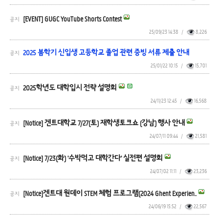
[EVENT] GUGC YouTube Shorts Contest
공지
25/09/23 14:38
/
8,226
2025 봄학기 신입생 고등학교 졸업 관련 증빙 서류 제출 안내
공지
25/01/22 10:15
/
15,701
2025학년도 대학입시 전략 설명회
공지
24/11/23 12:45
/
16,568
[Notice] 겐트대학교 7/27(토) 재학생토크쇼 (강남) 행사 안내
공지
24/07/11 09:44
/
21,581
[Notice] 7/23(화) '수박먹고 대학간다' 실전편 설명회
공지
24/07/02 11:11
/
23,236
[Notice]겐트대 원데이 STEM 체험 프로그램(2024 Ghent Experien..
공지
24/06/19 15:52
/
22,567