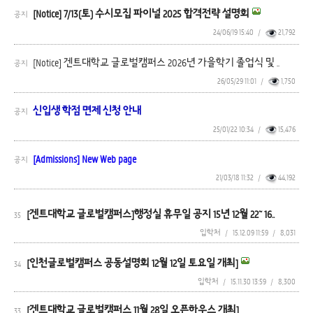
[Notice] 7/13(토) 수시모집 파이널 2025 합격전략 설명회
공지
24/06/19 15:40
/
21,792
[Notice] 겐트대학교 글로벌캠퍼스 2026년 가을학기 졸업식 및 ..
공지
26/05/29 11:01
/
1,750
신입생 학점 면제 신청 안내
공지
25/01/22 10:34
/
15,476
[Admissions] New Web page
공지
21/03/18 11:32
/
44,192
[겐트대학교 글로벌캠퍼스]행정실 휴무일 공지 15년 12월 22~ 16..
35
입학처
/
15.12.09 11:59
/
8,031
[인천글로벌캠퍼스 공동설명회 12월 12일 토요일 개최]
34
입학처
/
15.11.30 13:59
/
8,300
[겐트대학교 글로벌캠퍼스 11월 28일 오픈하우스 개최]
33