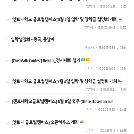
입학처
/
15.11.09 12:53
/
9,132
[겐트대학교 글로벌캠퍼스]11월 7일 입학 및 장학금 설명회 개최
32
입학처
/
15.10.30 09:46
/
8,312
입학설명회 - 중국, 동남아
31
홍보처
/
15.09.15 15:58
/
7,924
[Chem²ath Contest] Results_경시대회 결과
30
입학처
/
15.06.25 16:35
/
1,854
[겐트대학교 글로벌캠퍼스]7월 4일 입학 및 장학금 설명회 개최
29
입학처
/
15.06.16 16:21
/
9,491
[겐트대학교글로벌캠퍼스] 6월 11일 휴무 (Office closed on Jun..
28
입학처
/
15.06.04 15:50
/
9,425
[겐트대 글로벌캠퍼스] 오픈하우스 개최
27
입학처
/
15.05.26 11:15
/
9,939