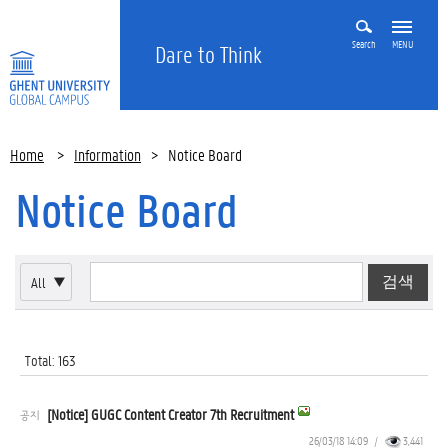
Search
MENU
Dare to Think
Home
>
Information
>
Notice Board
Notice Board
All
▼
Total: 163
[Notice] GUGC Content Creator 7th Recruitment
공지
26/03/18 14:09
/
3,441