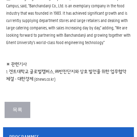
Campus, said, "Banchandanji Co., Ltd. is an exemplary company in the food
industry that was founded in 1983. It has achieved significant growth and is
currently supplying department stores and large retailers and dealing with
large catering companies, with sales increasing day by day," adding, "We are
looking forward to partnering with Banchandanji and growing together with
Ghent University's world-class food engineering technology."
※ 관련기사
1.
겐트대학교 글로벌캠퍼스, ㈜반찬단지와 상호 발전을 위한 업무협약
체결 - 대한경제 (dnews.co.kr)