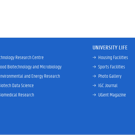
UNIVERSITY LIFE
chnology Research Centre
→ 
Housing Facilities
Food Biotechnology and Microbiology
→ 
Sports Facilities
Environmental and Energy Research
→ 
Photo Gallery
Biotech Data Science
→ 
IGC Journal
Biomedical Research
→ 
UGent Magazine