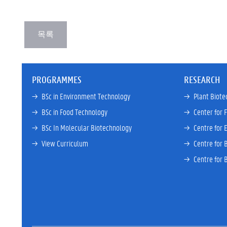
PROGRAMMES
RESEARCH
→ 
BSc in Environment Technology
→ 
Plant Biote
→ 
BSc in Food Technology
→ 
Center for 
→ 
BSc In Molecular Biotechnology
→ 
Centre for 
→ 
View Curriculum
→ 
Centre for 
→ 
Centre for 