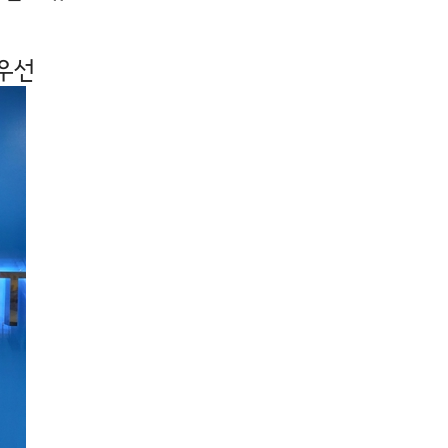
"
 우선