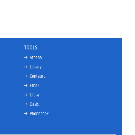
TOOLS
→ 
Athena
→ 
Library
→ 
Centauro
→ 
Email
→ 
Ufora
→ 
Oasis
→ 
Phonebook