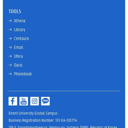
TOOLS
→ 
Athena
→ 
Library
→ 
Centauro
→ 
Email
→ 
Ufora
→ 
Oasis
→ 
Phonebook
Ghent University Global Campus
Business Registration Number: 131-04-00774
119-5, Songdomunhwa-ro, Yeonsu-gu, Incheon 21985, Republic of Korea