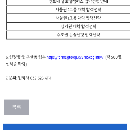
겐트대 글로벌캠퍼스 입학전형 안내
서울권 2그룹 대학 합격전략
서울권 1그룹 대학 합격전략
경기권 대학 합격전략
수도권 논술전형 합격전략
6. 신청방법: 구글폼 접수
https://forms.gle/ojLRv5N15cqgHtby7
(약 500명,
선착순 마감)
7. 문의: 입학처 032-626-4114