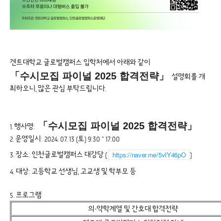
겐트대학교 글로벌캠퍼스 입학처에서 아래와 같이
「수시모집 파이널 2025 합격전략」
설명회를 개
최하오니, 많은 관심 부탁드립니다.
「수시모집 파이널 2025 합격전략」
1. 행사명:
2. 운영일시:
2024. 07. 13 (토) 9:30 ~ 17:00
3. 장소:
인천글로벌캠퍼스 대강당
( 
)
https://naver.me/5vIY46pO
4. 대상: 고등학교 선생님, 고교생 및 학부모 등
5. 프로그램
의∙약학계열 및 간호대 합격전략