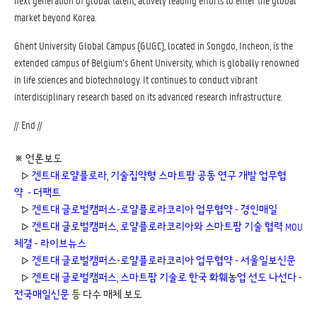
next generation of global talent, actively leading efforts to enter the global
market beyond Korea.
Ghent University Global Campus (GUGC), located in Songdo, Incheon, is the
extended campus of Belgium’s Ghent University, which is globally renowned
in life sciences and biotechnology. It continues to conduct vibrant
interdisciplinary research based on its advanced research infrastructure.
// End //
※ 언론보도
▷
겐트대·로얄플로라, 기술집약형 스마트팜 공동 연구 개발 업무협
약 - 더팩트
▷ 
겐트대 글로벌캠퍼스-로얄플로라코리아 업무협약 - 경인매일
▷ 
겐트대 글로벌캠퍼스, 로얄플로라코리아와 스마트팜 기술 협력 MOU
체결 - 라이브뉴스
▷ 
겐트대 글로벌캠퍼스-로얄플로라코리아 업무협약 - 서울일보신문
▷ 
겐트대 글로벌캠퍼스, 스마트팜 기술로 한국 화훼농업 선도 나선다 -
전국매일신문
등 다수 매체 보도