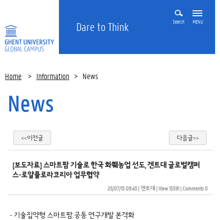
Search
MENU
Dare to Think
Home
>
Information
>
News
News
<<이전글
다음글>>
[보도자료] 스마트팜 기술로 한국 화훼농업 선도, 겐트대 글로벌캠퍼
스-로얄플로라코리아 업무협약
25/07/15 09:43
| 
겐트대
| 
View 15591
| 
Comments 0
- 기술집약형 스마트팜 공동 연구개발 본격화