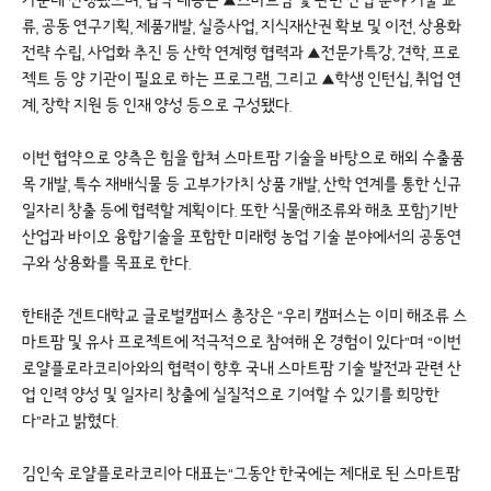
가운데 진행됐으며, 협약 내용은 ▲스마트팜 및 관련 산업 분야 기술 교
류, 공동 연구기획, 제품개발, 실증사업, 지식재산권 확보 및 이전, 상용화
전략 수립, 사업화 추진 등 산학 연계형 협력과 ▲전문가특강, 견학, 프로
젝트 등 양 기관이 필요로 하는 프로그램, 그리고 ▲학생 인턴십, 취업 연
계, 장학 지원 등 인재 양성 등으로 구성됐다.
이번 협약으로 양측은 힘을 합쳐 스마트팜 기술을 바탕으로 해외 수출품
목 개발, 특수 재배식물 등 고부가가치 상품 개발, 산학 연계를 통한 신규
일자리 창출 등에 협력할 계획이다. 또한 식물(해조류와 해초 포함)기반
산업과 바이오 융합기술을 포함한 미래형 농업 기술 분야에서의 공동연
구와 상용화를 목표로 한다.
한태준 겐트대학교 글로벌캠퍼스 총장은 “우리 캠퍼스는 이미 해조류 스
마트팜 및 유사 프로젝트에 적극적으로 참여해 온 경험이 있다”며 “이번
로얄플로라코리아와의 협력이 향후 국내 스마트팜 기술 발전과 관련 산
업 인력 양성 및 일자리 창출에 실질적으로 기여할 수 있기를 희망한
다”라고 밝혔다.
김인숙 로얄플로라코리아 대표는“그동안 한국에는 제대로 된 스마트팜