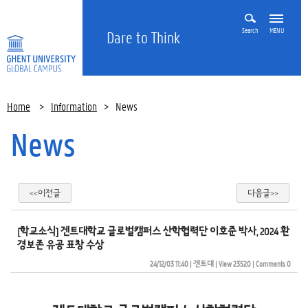
Search
MENU
Dare to Think
Home
>
Information
>
News
News
<<이전글
다음글>>
[학교소식] 겐트대학교 글로벌캠퍼스 산학협력단 이호준 박사, 2024 환
경보존 유공 표창 수상
24/12/03 11:40
| 
겐트대
| 
View 23520
| 
Comments 0