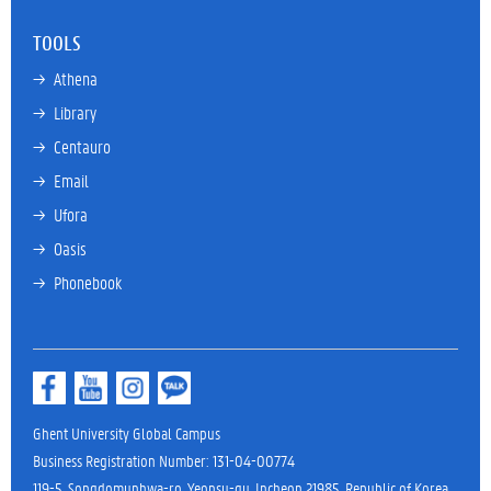
TOOLS
→ 
Athena
→ 
Library
→ 
Centauro
→ 
Email
→ 
Ufora
→ 
Oasis
→ 
Phonebook
Ghent University Global Campus
Business Registration Number: 131-04-00774
119-5, Songdomunhwa-ro, Yeonsu-gu, Incheon 21985, Republic of Korea