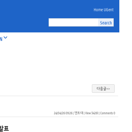
Home UGent
ON
다음글>>
24/04/26 09:26
| 
겐트대
| 
View 34261
| 
Comments 0
 발표