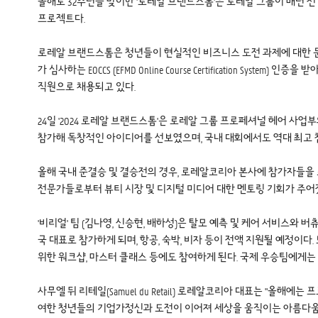
올해로 32주년을 맞이한 '로레알 브랜드스톰'은 로레알 그룹이 매년 
프로젝트다.
로레알 브랜드스톰은 청년들이 현실적인 비즈니스 도전 과제에 대한 문
가 심사하는 EOCCS (EFMD Online Course Certification 
직원으로 채용되고 있다.
24일 '2024 로레알 브랜드스톰'은 로레알 그룹 프로페셔널 헤어 사
참가해 독창적인 아이디어를 선보였으며, 국내 대회에서도 역대 최고 참
올해 국내 준결승 및 결승전의 경우, 로레알코리아 본사에 참가자들을
전문가들로부터 뷰티 시장 및 디지털 미디어 대한 멘토링 기회가 주어
'비리얼' 팀 (김나영, 신승현, 배하성)은 탈모 예측 및 케어 서비스
국 대표로 참가하게 되며, 항공, 숙박, 비자 등이 전액 지원될 예정
위한 워크샵, 마스터 클래스 등에도 참여하게 된다. 국제 우승팀에게는
사무엘 뒤 리테일(Samuel du Retail) 로레알코리아 대표는 "올
여한 청년들의 기업가정신과 도전이 이어져 세상을 움직이는 아름다움이