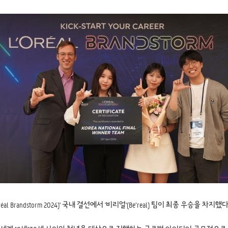
randstorm 2024)' 국내 결선에서 '비리얼'(Be’real) 팀이 최종 우승을 차지했