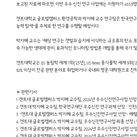
보고된 자료에 따르면, 이번 우수 신진 연구 사업에는 지원자가 4559
겐트대학교 글로벌캠퍼스 환경공학과 박지혜 교수 연구팀은 한국연구재단으
능력 탐색”을 주제로 한 연구를 수행할 예정이다.
박지혜 교수는 “해당 연구는 갯벌과 습지에 서식하는 규조류의 탄소 포획(car
속 가능한 생태계 관리, 효과적인 모니터링 방법론 개발을 통해 국가 
겐트대학교는 QS 농림학 세계 7위(‘23년), US News 동식물학 세
92% 이상이 전공 관련 분야로 취업하거나 국내외 명문 대학원으로 진
※ 관련기사
1.
겐트대 글로벌캠퍼스 박지혜 교수팀, 2024년 우수신진연구사업 선정 - 대한경
2.
겐트대 박지혜 교수팀, 한국연구재단 우수신진 연구과제 선정 - 인천in 시
3.
"겐트대 글로벌캠퍼스 박지혜 교수팀, 우수신진연구사업 선정"- 헤럴드경제 (
4.
겐트대 글로벌캠퍼스 박지혜 교수팀, 우수신진연구사업 최종 선정 | 위키트리 (
5.
겐트대 글로벌캠퍼스 박지혜 교수팀, 2024년 우수신진연구사업 선정 - 경
6.
겐트대 글로벌캠퍼스 박지혜 교수팀, 2024년 우수신진연구사업 선정 (getn