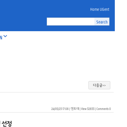
Home UGent
ON
다음글>>
24/05/23 17:08
| 
겐트대
| 
View 32833
| 
Comments 0
 선정