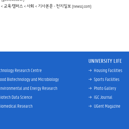
·캠퍼스 < 사회 < 기사본문 - 천지일보 (newscj.com)
UNIVERSITY LIFE
chnology Research Centre
→ 
Housing Facilities
Food Biotechnology and Microbiology
→ 
Sports Facilities
Environmental and Energy Research
→ 
Photo Gallery
Biotech Data Science
→ 
IGC Journal
Biomedical Research
→ 
UGent Magazine