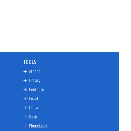
TOOLS
→ 
Athena
→ 
Library
→ 
Centauro
→ 
Email
→ 
Ufora
→ 
Oasis
→ 
Phonebook