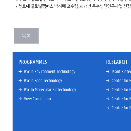
7.
겐트대 글로벌캠퍼스 박지혜 교수팀, 2024년 우수신진연구사업 선정 < 교육
PROGRAMMES
RESEARCH
→ 
BSc in Environment Technology
→ 
Plant Biote
→ 
BSc in Food Technology
→ 
Center for 
→ 
BSc In Molecular Biotechnology
→ 
Centre for 
→ 
View Curriculum
→ 
Centre for 
→ 
Centre for 