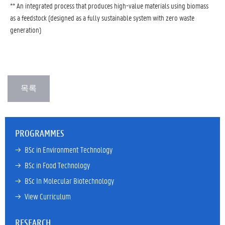
** An integrated process that produces high-value materials using biomass
as a feedstock (designed as a fully sustainable system with zero waste
generation)
PROGRAMMES
→ 
BSc in Environment Technology
→ 
BSc in Food Technology
→ 
BSc In Molecular Biotechnology
→ 
View Curriculum
RESEARCH