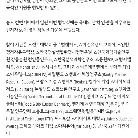
앞서 지난 9월, 인천시, 강화군, 그리고 옹진군도 이번 프로젝트에 대한 적
극적인 지원을 협약한 바 있다.
송도 컨벤시아에서 열린 이번 협약식에는 국내외 산·학·연·관을 아우르는
관계자 50여 명이 참석한 가운데 진행됐다.
참여 기관은 △겐트대학교 글로벌캠퍼스, △마린유겐트 코리아, △인천
경제자유구역청, △한국건설생활환경시험연구원, △한국과학기술연구
원 강릉분원 천연물연구소, △한국분석과학연구소, △동원F&B, △형지엘
리트, △Mondrian AI, △시니스트, 그리고 △씨드에프앤에스, 덴마크 기업
△아우렐리스(AURELIS), 아일랜드 △밴트리 해양연구소(Bantry Marine
Research Station), 프랑스 기업 △벤케이(Benkei), 벨기에 기업 △바이오리
저드 (BioLizard), 뉴질랜드 △코쓰론 연구소(Cawthron Institute), △덴마크
기술연구소(Danish Technological Institute, DTI), 덴마크 △푸드 앤 바이오
클러스터(Food & Bio Cluster Denmark), 벨기에 △겐트대학교(본교), 포르
투갈 연구단체 △홀로스(HOLOSS), △스웨덴 왕립공과대학교(Royal
Institute of Technology KTH), 포르투갈 △아베이루 대학교(Universidade de
Aveiro), 그리고 덴마크 기업 △마리퓨어(Maripure) 등 8개국 23개 기관이
다.