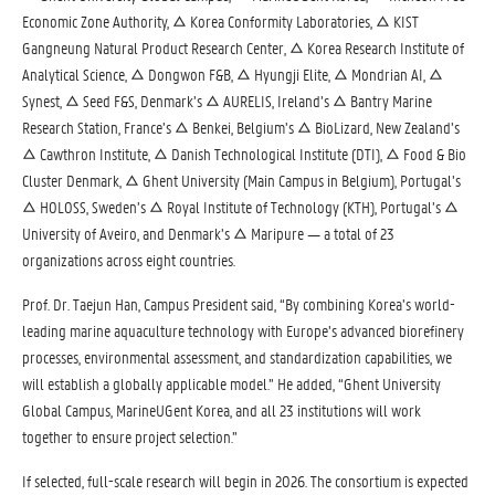
Economic Zone Authority, △ Korea Conformity Laboratories, △ KIST
Gangneung Natural Product Research Center, △ Korea Research Institute of
Analytical Science, △ Dongwon F&B, △ Hyungji Elite, △ Mondrian AI, △
Synest, △ Seed F&S, Denmark’s △ AURELIS, Ireland’s △ Bantry Marine
Research Station, France’s △ Benkei, Belgium’s △ BioLizard, New Zealand’s
△ Cawthron Institute, △ Danish Technological Institute (DTI), △ Food & Bio
Cluster Denmark, △ Ghent University (Main Campus in Belgium), Portugal’s
△ HOLOSS, Sweden’s △ Royal Institute of Technology (KTH), Portugal’s △
University of Aveiro, and Denmark’s △ Maripure — a total of 23
organizations across eight countries.
Prof. Dr. Taejun Han, Campus President said, “By combining Korea’s world-
leading marine aquaculture technology with Europe’s advanced biorefinery
processes, environmental assessment, and standardization capabilities, we
will establish a globally applicable model.” He added, “Ghent University
Global Campus, MarineUGent Korea, and all 23 institutions will work
together to ensure project selection.”
If selected, full-scale research will begin in 2026. The consortium is expected