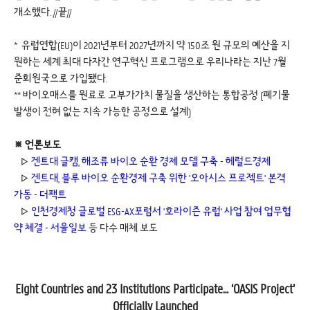
개소했다. //끝//
* 유럽연합(EU)이 2021년부터 2027년까지 약 150조 원 규모의 예산을 지
원하는 세계 최대 다자간 연구혁신 프로그램으로 우리나라는 지난 7월
준회원국으로 가입됐다.
** 바이오매스를 원료로 고부가가치 물질을 생산하는 통합공정 (폐기물
발생이 전혀 없는 지속 가능한 공정으로 설계)
※ 언론보도
▷
겐트대 글캠, 해조류 바이오 순환 경제 모델 구축 - 헤럴드경제
▷ 
겐트대, 블루 바이오 순환경제 구축 위한 '오아시스 프로젝트' 본격
가동 - 더팩트
▷ 
인천경제청 글로벌 ESG-AX포럼서 '호라이즌 유럽' 사업 참여 업무협
약 체결 - 서울일보
등 다수 매체 보도
Eight Countries and 23 Institutions Participate… ‘OASIS Project’
Officially Launched