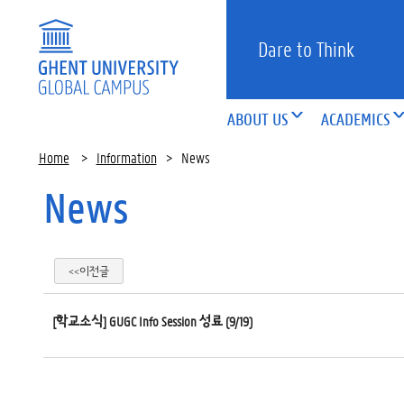
Dare to Think
ABOUT US
ACADEMICS
Home
>
Information
>
News
News
<<이전글
[학교소식] GUGC Info Session 성료 (9/19)