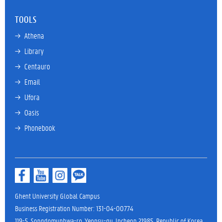
TOOLS
→ 
Athena
→ 
Library
→ 
Centauro
→ 
Email
→ 
Ufora
→ 
Oasis
→ 
Phonebook
Ghent University Global Campus
Business Registration Number: 131-04-00774
119-5, Songdomunhwa-ro, Yeonsu-gu, Incheon 21985, Republic of Korea