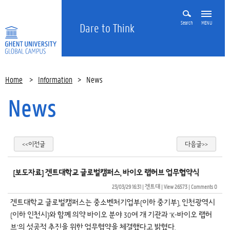
Search
MENU
Dare to Think
Home
>
Information
>
News
News
<<이전글
다음글>>
[보도자료] 겐트대학교 글로벌캠퍼스, 바이오 랩허브 업무협약식
23/03/29 16:31
| 
겐트대
| 
View 26573
| 
Comments 0
겐트대학교 글로벌캠퍼스는 중소벤처기업부(이하 중기부), 인천광역시
(이하 인천시)와 함께 의약 바이오 분야 30여 개 기관과 ‘K-바이오 랩허
브’의 성공적 추진을 위한 업무협약을 체결했다고 밝혔다.