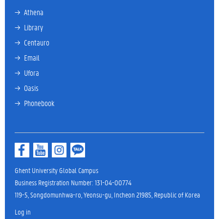
→ 
Athena
→ 
Library
→ 
Centauro
→ 
Email
→ 
Ufora
→ 
Oasis
→ 
Phonebook
Ghent University Global Campus
Business Registration Number: 131-04-00774
119-5, Songdomunhwa-ro, Yeonsu-gu, Incheon 21985, Republic of Korea
Log in