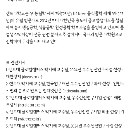
겐트대학교는 QS 농림학 세계 7위(‘23년), US News 동식물학 세계 9위(’23
년)의 유럽 명문대로 2014년부터 대한민국 송도에 글로벌캠퍼스를 설립
하여 분자생명공학, 식품공학, 환경공학 학부과정을 운영하고 있으며, 졸
업생 92% 이상이 전공 관련 분야로 취업하거나 국내외 명문 대학원으로
진학하며 두각을 나타내고 있다.
※ 관련기사
1.
겐트대 글로벌캠퍼스 박지혜 교수팀, 2024년 우수신진연구사업 선정 -
대한경제 (dnews.co.kr)
2.
겐트대 박지혜 교수팀, 한국연구재단 우수신진 연구과제 선정 - 인천in
시민의 손으로 만드는 인터넷신문 (incheonin.com)
3.
"겐트대 글로벌캠퍼스 박지혜 교수팀, 우수신진연구사업 선정"- 헤럴
드경제 (heraldcorp.com)
4.
겐트대 글로벌캠퍼스 박지혜 교수팀, 우수신진연구사업 최종 선정 | 위
키트리 (wikitree.co.kr)
5.
겐트대 글로벌캠퍼스 박지혜 교수팀, 2024년 우수신진연구사업 선정 -