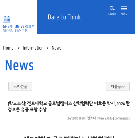
Search
MENU
Dare to Think
Home
>
Information
>
News
News
<<이전글
다음글>>
[학교소식] 겐트대학교 글로벌캠퍼스 산학협력단 이호준 박사, 2024 환
경보존 유공 표창 수상
24/12/03 11:40
| 
겐트대
| 
View 23633
| 
Comments 0