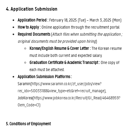
4. Application Submission
Application Period :
February 18, 2025 (Tue) – March 3, 2025 (Mon)
How to Apply :
Online application through the recruitment portal
Required Documents
(
Attach files when submitting the application ;
original documents must be provided upon hiring
)
Korean/English Resume & Cover Letter :
The Korean resume
must include both current and expected salary.
Graduation Certificate & Academic Transcript :
One copy of
each must be attached.
Application Submission Platforms :
Saramin(
https://www.saramin.co.kr/zf_user/jobs/view?
rec_idx=50033188&view_type=etc&ref=recruit_manage)
, 
JobKorea(
https://www.jobkorea.co.kr/Recruit/GI_Read/46468959?
Oem_Code=C1)
5. Conditions of Employment