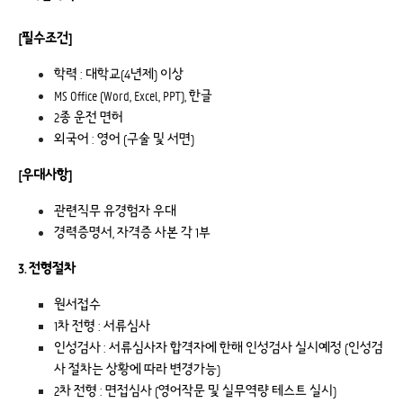
[
필수조건
]
학력 : 대학교(4년제) 이상
MS Office (Word, Excel, PPT), 한글
2종 운전 면허
외국어 : 영어 (구술 및 서면)
[
우대사항
]
관련직무 유경험자 우대
경력증명서, 자격증 사본 각 1부
3. 전형절차
원서접수
1차 전형 : 서류심사
인성검사 : 서류심사자 합격자에 한해 인성검사 실시예정 (인성검
사 절차는 상황에 따라 변경가능)
2차 전형 : 면접심사 (영어작문 및 실무역량 테스트 실시)