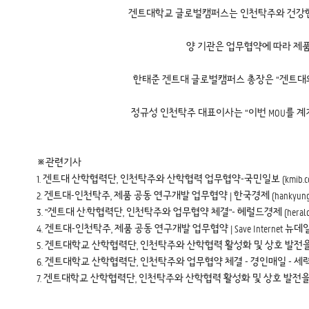
겐트대학교 글로벌캠퍼스는 인천탁주와 건강한 산
양 기관은 업무협약에 따라 제품
한태준 겐트대 글로벌캠퍼스 총장은 “겐트대와
정규성 인천탁주 대표이사는 “이번 MOU를 계
※관련기사
1.
겐트대 산학협력단, 인천탁주와 산학협력 업무협약-국민일보 (kmib.co.
2.
겐트대-인천탁주, 제품 공동 연구개발 업무협약 | 한국경제 (hankyung.
3.
"겐트대 산·학협력단, 인천탁주와 업무협약 체결"- 헤럴드경제 (heraldco
4.
겐트대-인천탁주, 제품 공동 연구개발 업무협약 | Save Internet 뉴데일리 (n
5.
겐트대학교 산학협력단, 인천탁주와 산학협력 활성화 및 상호 발전을 위한 업
6.
겐트대학교 산학협력단, 인천탁주와 업무협약 체결 - 경인매일 - 세력에 타
7.
겐트대학교 산학협력단, 인천탁주와 산학협력 활성화 및 상호 발전을 위한 업