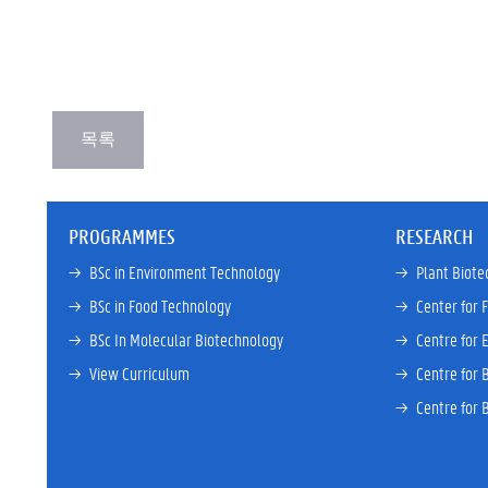
PROGRAMMES
RESEARCH
→ 
BSc in Environment Technology
→ 
Plant Biote
→ 
BSc in Food Technology
→ 
Center for 
→ 
BSc In Molecular Biotechnology
→ 
Centre for 
→ 
View Curriculum
→ 
Centre for 
→ 
Centre for 