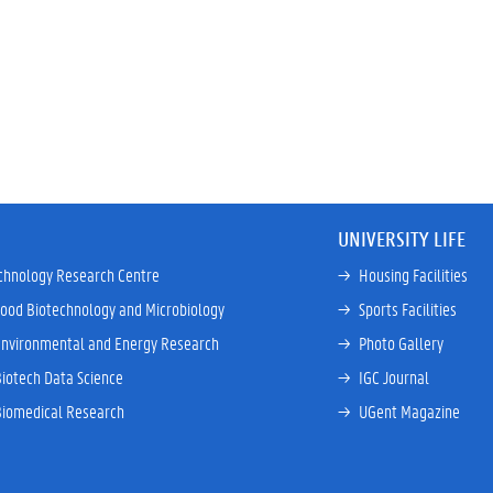
UNIVERSITY LIFE
chnology Research Centre
→ 
Housing Facilities
Food Biotechnology and Microbiology
→ 
Sports Facilities
Environmental and Energy Research
→ 
Photo Gallery
Biotech Data Science
→ 
IGC Journal
Biomedical Research
→ 
UGent Magazine