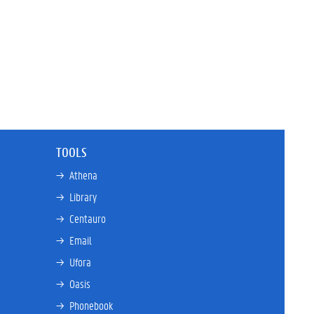
TOOLS
→ 
Athena
→ 
Library
→ 
Centauro
→ 
Email
→ 
Ufora
→ 
Oasis
→ 
Phonebook