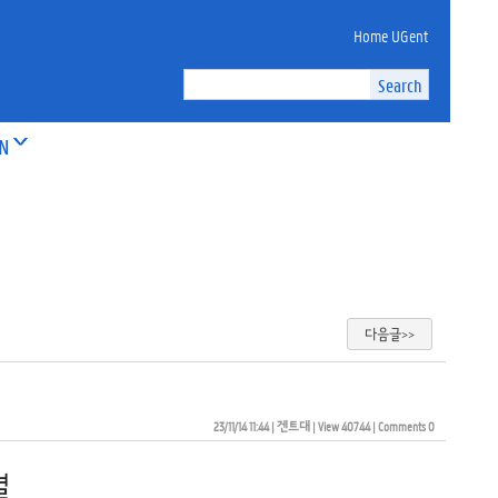
Home UGent
ON
다음글>>
23/11/14 11:44
| 
겐트대
| 
View 40744
| 
Comments 0
결